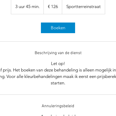
126
euro
3 uur 45 min.
3
€ 126
Sportterreinstraat
u
u
r
Boeken
4
5
m
i
Beschrijving van de dienst
n
Let op!
.
f prijs. Het boeken van deze behandeling is alleen mogelijk 
g. Voor alle kleurbehandelingen maak ik eerst een prijsber
starten.
Annuleringsbeleid