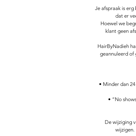
Je afspraak is erg
dat er ve
Hoewel we begri
klant geen af
HairByNadieh han
geannuleerd of 
• Minder dan 24 
• “No shows
De wijziging 
wijzigen.