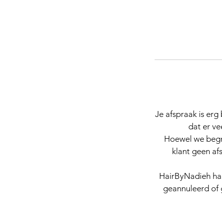
Je afspraak is erg
dat er ve
Hoewel we begri
klant geen af
HairByNadieh han
geannuleerd of 